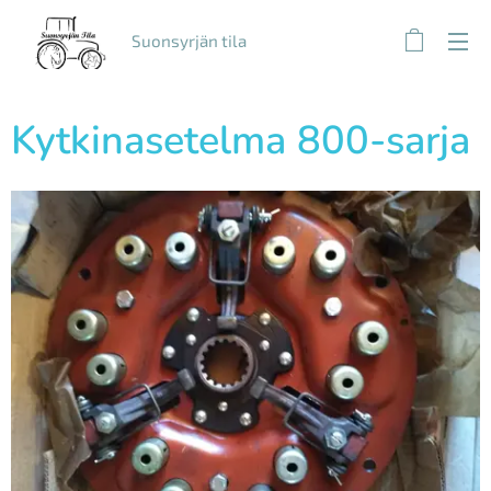
Suonsyrjän tila
Kytkinasetelma 800-sarja