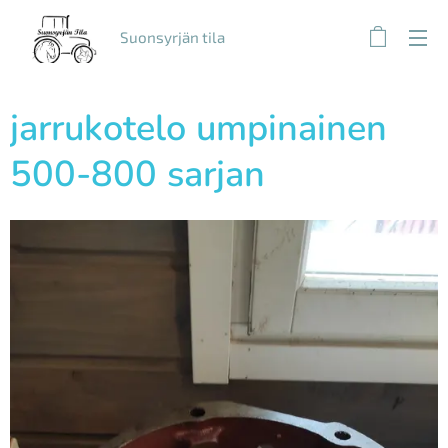
Suonsyrjän tila
jarrukotelo umpinainen
500-800 sarjan