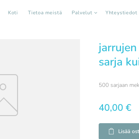
Koti
Tietoa meistä
Palvelut
Yhteystiedot
jarrujen
sarja ku
500 sarjaan mek
40,00
€
Lisää os