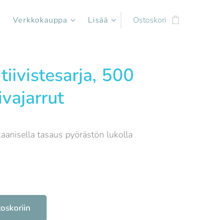
Verkkokauppa
Lisää
Ostoskori
 tiivistesarja, 500
ivajarrut
aanisella tasaus pyörästön lukolla
toskoriin